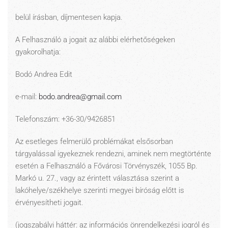
belül írásban, díjmentesen kapja.
A Felhasználó a jogait az alábbi elérhetőségeken
gyakorolhatja:
Bodó Andrea Edit
e-mail:
bodo.andrea@gmail.com
Telefonszám: +36-30/9426851
Az esetleges felmerülő problémákat elsősorban
tárgyalással igyekeznek rendezni, aminek nem megtörténte
esetén a Felhasználó a Fővárosi Törvényszék, 1055 Bp.
Markó u. 27., vagy az érintett választása szerint a
lakóhelye/székhelye szerinti megyei bíróság előtt is
érvényesítheti jogait.
(jogszabályi háttér: az információs önrendelkezési jogról és