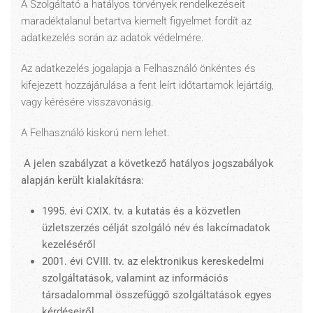
A Szolgáltató a hatályos törvények rendelkezéseit
maradéktalanul betartva kiemelt figyelmet fordít az
adatkezelés során az adatok védelmére.
Az adatkezelés jogalapja a Felhasználó önkéntes és
kifejezett hozzájárulása a fent leírt időtartamok lejártáig,
vagy kérésére visszavonásig.
A Felhasználó kiskorú nem lehet.
A jelen szabályzat a következő hatályos jogszabályok
alapján került kialakításra:
1995. évi CXIX. tv. a kutatás és a közvetlen
üzletszerzés célját szolgáló név és lakcímadatok
kezeléséről
2001. évi CVIII. tv. az elektronikus kereskedelmi
szolgáltatások, valamint az információs
társadalommal összefüggő szolgáltatások egyes
kérdéseiről