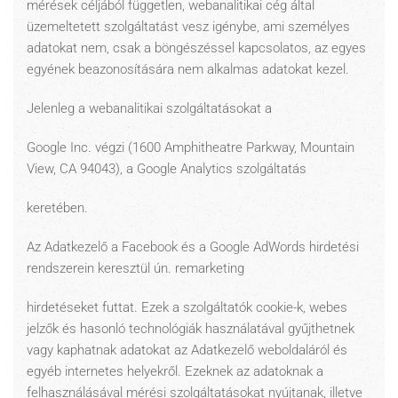
mérések céljából független, webanalitikai cég által
üzemeltetett szolgáltatást vesz igénybe, ami személyes
adatokat nem, csak a böngészéssel kapcsolatos, az egyes
egyének beazonosítására nem alkalmas adatokat kezel.
Jelenleg a webanalitikai szolgáltatásokat a
Google Inc. végzi (1600 Amphitheatre Parkway, Mountain
View, CA 94043), a Google Analytics szolgáltatás
keretében.
Az Adatkezelő a Facebook és a Google AdWords hirdetési
rendszerein keresztül ún. remarketing
hirdetéseket futtat. Ezek a szolgáltatók cookie-k, webes
jelzők és hasonló technológiák használatával gyűjthetnek
vagy kaphatnak adatokat az Adatkezelő weboldaláról és
egyéb internetes helyekről. Ezeknek az adatoknak a
felhasználásával mérési szolgáltatásokat nyújtanak, illetve