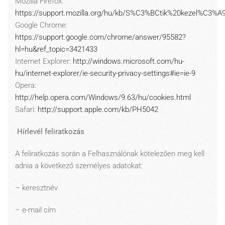
Mozilla Firefox:
https://support.mozilla.org/hu/kb/S%C3%BCtik%20kezel%C3%A
Google Chrome:
https://support.google.com/chrome/answer/95582?
hl=hu&ref_topic=3421433
Internet Explorer:
http://windows.microsoft.com/hu-
hu/internet-explorer/ie-security-privacy-settings#ie=ie-9
Opera:
http://help.opera.com/Windows/9.63/hu/cookies.html
Safari:
http://support.apple.com/kb/PH5042
Hírlevél feliratkozás
A feliratkozás során a Felhasználónak kötelezően meg kell
adnia a következő személyes adatokat:
– keresztnév
– e-mail cím