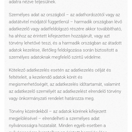
adatra nézve teljesülnek.
Személyes adat az országból – az adathordozótól vagy az
adatátvitel módjától függetlenül – harmadik országban lévő
adatkezelő vagy adatfeldolgozó részére akkor továbbítható,
ha ahhoz az érintett kifejezetten hozzájárult, vagy azt
törvény lehetővé teszi, és a harmadik országban az átadott
adatok kezelése, illetőleg feldolgozása során biztosított a
személyes adatoknak megfelelő szintű védelme.
Kötelező adatkezelés esetén az adatkezelés célját és
feltételeit, a kezelendő adatok körét és
megismerhetőségét, az adatkezelés időtartamát, valamint
az adatkezelő személyét az adatkezelést elrendelő törvény
vagy önkormányzati rendelet határozza meg.
Törvény közérdekből – az adatok körének kifejezett
megjelölésével – elrendelheti a személyes adat
nyilvánosságra hozatalát. Minden egyéb esetben a