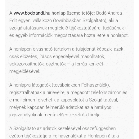
A
www.bodoandi.hu
honlap üzemeltetője:
Bodó Andrea
Edit egyéni vállalkozó (továbbiakban Szolgáltató), aki a
szolgálatatásainak megfelelő tájékoztatására, tudásának
és egyéb információk megosztására hozta létre a honlapot.
A honlapon olvasható tartalom a tulajdonát képezik, azok
csak előzetes, írásos engedélyével másolhatok,
sokszorosíthatók, oszthatók – a forrás konkrét
megjelölésével.
A honlapra látogatók (továbbiakban Felhasználók),
regisztrálhatnak a hírlevélre, a megadott telefonszámon és
e-mail címen felvehetik a kapcsolatot a Szolgáltatóval,
melynek kapcsán felmerülő adatokat az a hatályos
jogszabályoknak megfelelően kezeli és tárolja.
A Szolgáltató az adatok kezelésével összefüggésben
ezúton tájékoztatja a Felhasználókat a Honlapon általa