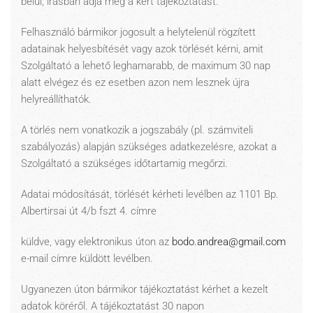
belül, írásban adja meg a kért tájékoztatást.
Felhasználó bármikor jogosult a helytelenül rögzített
adatainak helyesbítését vagy azok törlését kérni, amit
Szolgáltató a lehető leghamarabb, de maximum 30 nap
alatt elvégez és ez esetben azon nem lesznek újra
helyreállíthatók.
A törlés nem vonatkozik a jogszabály (pl. számviteli
szabályozás) alapján szükséges adatkezelésre, azokat a
Szolgáltató a szükséges időtartamig megőrzi.
Adatai módosítását, törlését kérheti levélben az 1101 Bp.
Albertirsai út 4/b fszt 4. címre
küldve, vagy elektronikus úton az
bodo.andrea@gmail.com
e-mail címre küldött levélben.
Ugyanezen úton bármikor tájékoztatást kérhet a kezelt
adatok köréről. A tájékoztatást 30 napon