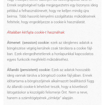
Ennek segítségével tudja megjegyeztetni egy bizonyos ideig
például a felhasználónevét, hogy ne kelljen mindig újra
beírnia. Több hasonló kényelmi szolgáltatás működésének
feltétele, hogy engedélyezze a cookie-k használatát.
Általában kétfajta cookie-t használnak:
Átmenet (session) cookie:
ezek az ideiglenes adatok a
böngészése végéig kerülnek csak tárolásra a cookie fájl-
ban. Ezek elengedhetetlenek a honlapunkkal kapcsolatos
egyes funkciók megfelelő működéséhez.
Állandó (persistent) cookie:
Ezek az adatok hosszabb
ideig vannak tárolva a böngésző cookie fájl-jában. Ennek
időtartama a böngészőjének alkalmazott beállítástól függ.
Az állandó cookie-k lehetővé teszik, hogy a következő
látogatáskor a kiszolgáló felismerje Önt. Nem a neve,
hanem a számítógépének „címkéje” alapján.