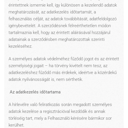
érintettnek ismernie kell, így különösen a kezelendő adatok
meghatározását, az adatkezelés időtartamát, a
felhasználás célját, az adatok továbbítását, adatfeldolgozó
igénybevételét. A szerződésnek félreérthetetlen módon
tartalmaznia kell, hogy az érintett aláírásával hozzájárul
adatainak a szerződésben meghatározottak szerinti
kezeléséhez.
A személyes adatok védelméhez fűződő jogot és az érintett
személyiségi jogait – ha törvény kivételt nem tesz, az
adatkezeléshez fűződő más érdekek, ideértve a közérdekű
adatok nyilvánosságát is, nem sérthetik.
Az adatkezelés időtartama
A hírlevélre való feliratkozás során megadott személyes
adatok kezelése a regisztrációval kezdődik és annak
törléséig tart, mely a Felhasználó kérésére bármikor sor
kerülhet.