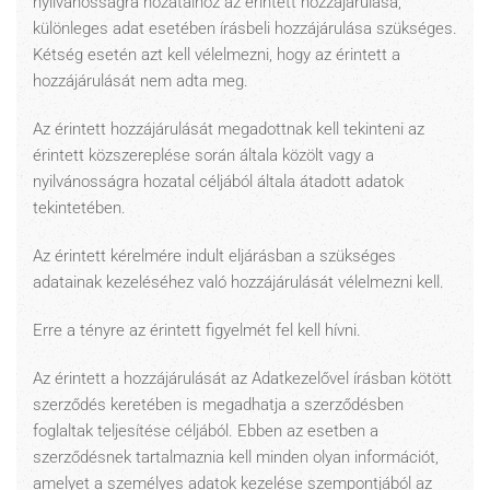
nyilvánosságra hozatalhoz az érintett hozzájárulása,
különleges adat esetében írásbeli hozzájárulása szükséges.
Kétség esetén azt kell vélelmezni, hogy az érintett a
hozzájárulását nem adta meg.
Az érintett hozzájárulását megadottnak kell tekinteni az
érintett közszereplése során általa közölt vagy a
nyilvánosságra hozatal céljából általa átadott adatok
tekintetében.
Az érintett kérelmére indult eljárásban a szükséges
adatainak kezeléséhez való hozzájárulását vélelmezni kell.
Erre a tényre az érintett figyelmét fel kell hívni.
Az érintett a hozzájárulását az Adatkezelővel írásban kötött
szerződés keretében is megadhatja a szerződésben
foglaltak teljesítése céljából. Ebben az esetben a
szerződésnek tartalmaznia kell minden olyan információt,
amelyet a személyes adatok kezelése szempontjából az