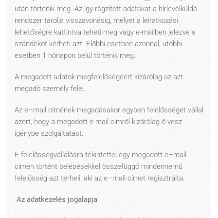
után történik meg. Az így rögzített adatokat a hírlevélküldő
rendszer tárolja visszavonásig, melyet a leiratkozási
lehetőségre kattintva teheti meg vagy e-mailben jelezve a
szándékot kérheti azt. Előbbi esetben azonnal, utóbbi
esetben 1 hónapon belül történik meg.
A megadott adatok megfelelőségéért kizárólag az azt
megadó személy felel.
Az e–mail címének megadásakor egyben felelősséget vállal
azért, hogy a megadott e-mail címről kizárólag ő vesz
igénybe szolgáltatást.
E felelősségvállalásra tekintettel egy megadott e–mail
címen történt belépésekkel összefüggő mindennemű
felelősség azt terheli, aki az e–mail címet regisztrálta.
Az adatkezelés jogalapja