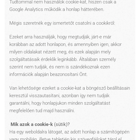
Tudtommal nem használok cookie-kat, hiszen csak a
Google Analytics működik a honlap hátterében.
Mégis szeretnék egy ismertetőt csatolni a cookikról:
Ezeket arra használják, hogy megtudják, járt-e már
korábban az adott honlapon, és amennyiben igen, akkor
milyen oldalakat nézett meg, és ezek alapján mely
szolgáltatásaik érdeklik leginkább. Általában személy
szerint nem tudják, és nem is szándékoznak ezen
információk alapján beazonosítani Önt.
Van lehetősége ezeket a cookie-kat a böngésző beállításain
keresztül visszautasítani, azonban így nem tudják
garantálni, hogy honlapjukon minden szolgáltatást
megfelelően tud majd használni.
Mik azok a cookie-k
(sütik)?
Ha egy weboldalra látogat, az adott honlap a számítógépén
vagy mobilján, illetve tabletjén kis szövegfájlokat tárol el.