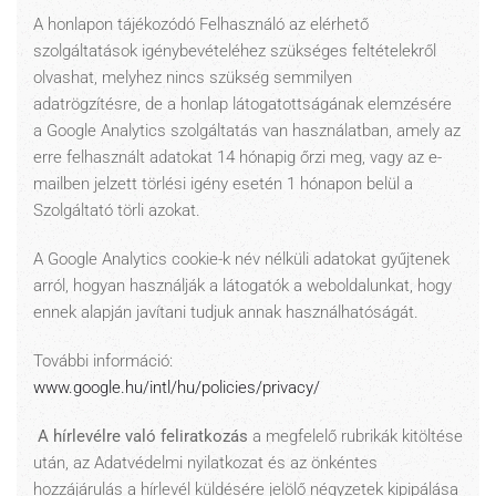
A honlapon tájékozódó Felhasználó az elérhető
szolgáltatások igénybevételéhez szükséges feltételekről
olvashat, melyhez nincs szükség semmilyen
adatrögzítésre, de a honlap látogatottságának elemzésére
a Google Analytics szolgáltatás van használatban, amely az
erre felhasznált adatokat 14 hónapig őrzi meg, vagy az e-
mailben jelzett törlési igény esetén 1 hónapon belül a
Szolgáltató törli azokat.
A Google Analytics cookie-k név nélküli adatokat gyűjtenek
arról, hogyan használják a látogatók a weboldalunkat, hogy
ennek alapján javítani tudjuk annak használhatóságát.
További információ:
www.google.hu/intl/hu/policies/privacy/
A hírlevélre való feliratkozás
a megfelelő rubrikák kitöltése
után, az Adatvédelmi nyilatkozat és az önkéntes
hozzájárulás a hírlevél küldésére jelölő négyzetek kipipálása