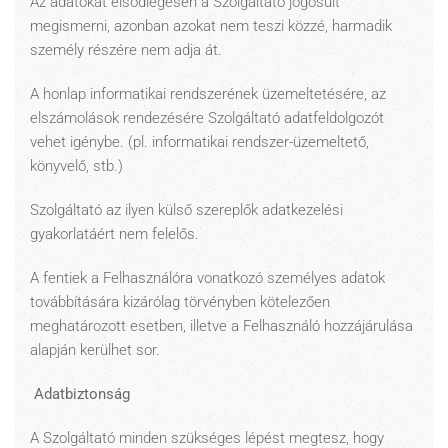
Az adatokat elsődlegesen a Szolgáltató jogosult
megismerni, azonban azokat nem teszi közzé, harmadik
személy részére nem adja át.
A honlap informatikai rendszerének üzemeltetésére, az
elszámolások rendezésére Szolgáltató adatfeldolgozót
vehet igénybe. (pl. informatikai rendszer-üzemeltető,
könyvelő, stb.)
Szolgáltató az ilyen külső szereplők adatkezelési
gyakorlatáért nem felelős.
A fentiek a Felhasználóra vonatkozó személyes adatok
továbbítására kizárólag törvényben kötelezően
meghatározott esetben, illetve a Felhasználó hozzájárulása
alapján kerülhet sor.
Adatbiztonság
A Szolgáltató minden szükséges lépést megtesz, hogy