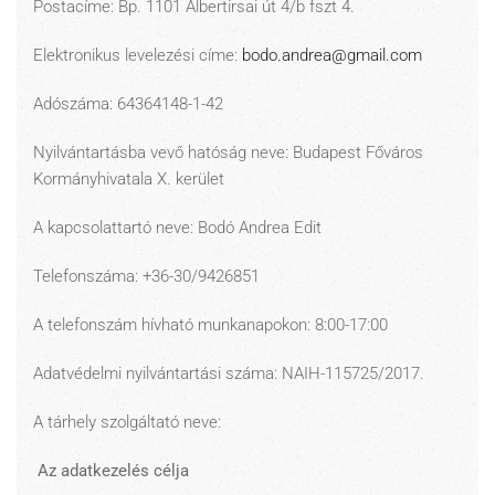
Postacíme: Bp. 1101 Albertirsai út 4/b fszt 4.
Elektronikus levelezési címe:
bodo.andrea@gmail.com
Adószáma: 64364148-1-42
Nyilvántartásba vevő hatóság neve: Budapest Főváros
Kormányhivatala X. kerület
A kapcsolattartó neve: Bodó Andrea Edit
Telefonszáma: +36-30/9426851
A telefonszám hívható munkanapokon: 8:00-17:00
Adatvédelmi nyilvántartási száma: NAIH-115725/2017.
A tárhely szolgáltató neve:
Az adatkezelés célja