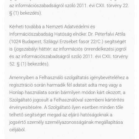
az információszabadságról szóló 2011. évi CXII. törvény 22.
§ (1) bekezdés).
Kérheti továbbá a Nemzeti Adatvédelmi és
Információszabadság Hatóság elnöke: Dr. Péterfalvi Attila
(1024 Budapest, Szilágyi Erzsébet fasor 22/C.) segítségét
is (jogszabályi háttér: az információs önrendelkezési jogról
és az információszabadságról szóló 2011. évi CXII. törvény
52. § (1) bekezdés).
Amennyiben a Felhasználó szolgáltatás igénybevételéhez a
regisztráció során harmadik fél adatait adta meg vagy a
Honlap használata során bármilyen módon kárt okozott, a
Szolgáltató jogosult a Felhasználóval szembeni kártérítés
érvényesítésére. A Szolgáltató ilyen esetben minden tőle
telhető segítséget megad az eljáró hatóságoknak a
jogsértő személy személyazonosságának megállapítása
céljából.