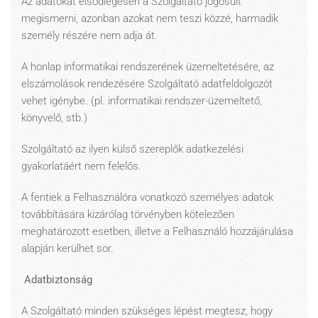
Az adatokat elsődlegesen a Szolgáltató jogosult
megismerni, azonban azokat nem teszi közzé, harmadik
személy részére nem adja át.
A honlap informatikai rendszerének üzemeltetésére, az
elszámolások rendezésére Szolgáltató adatfeldolgozót
vehet igénybe. (pl. informatikai rendszer-üzemeltető,
könyvelő, stb.)
Szolgáltató az ilyen külső szereplők adatkezelési
gyakorlatáért nem felelős.
A fentiek a Felhasználóra vonatkozó személyes adatok
továbbítására kizárólag törvényben kötelezően
meghatározott esetben, illetve a Felhasználó hozzájárulása
alapján kerülhet sor.
Adatbiztonság
A Szolgáltató minden szükséges lépést megtesz, hogy