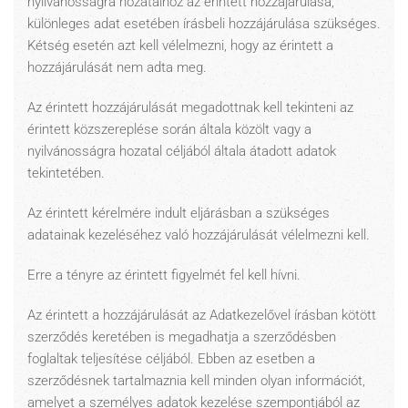
nyilvánosságra hozatalhoz az érintett hozzájárulása,
különleges adat esetében írásbeli hozzájárulása szükséges.
Kétség esetén azt kell vélelmezni, hogy az érintett a
hozzájárulását nem adta meg.
Az érintett hozzájárulását megadottnak kell tekinteni az
érintett közszereplése során általa közölt vagy a
nyilvánosságra hozatal céljából általa átadott adatok
tekintetében.
Az érintett kérelmére indult eljárásban a szükséges
adatainak kezeléséhez való hozzájárulását vélelmezni kell.
Erre a tényre az érintett figyelmét fel kell hívni.
Az érintett a hozzájárulását az Adatkezelővel írásban kötött
szerződés keretében is megadhatja a szerződésben
foglaltak teljesítése céljából. Ebben az esetben a
szerződésnek tartalmaznia kell minden olyan információt,
amelyet a személyes adatok kezelése szempontjából az