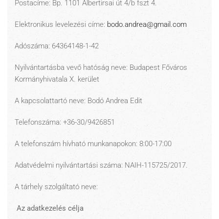
Postacíme: Bp. 1101 Albertirsai út 4/b fszt 4.
Elektronikus levelezési címe:
bodo.andrea@gmail.com
Adószáma: 64364148-1-42
Nyilvántartásba vevő hatóság neve: Budapest Főváros
Kormányhivatala X. kerület
A kapcsolattartó neve: Bodó Andrea Edit
Telefonszáma: +36-30/9426851
A telefonszám hívható munkanapokon: 8:00-17:00
Adatvédelmi nyilvántartási száma: NAIH-115725/2017.
A tárhely szolgáltató neve:
Az adatkezelés célja