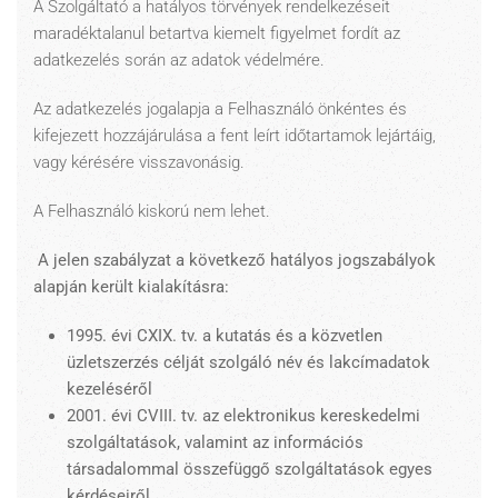
A Szolgáltató a hatályos törvények rendelkezéseit
maradéktalanul betartva kiemelt figyelmet fordít az
adatkezelés során az adatok védelmére.
Az adatkezelés jogalapja a Felhasználó önkéntes és
kifejezett hozzájárulása a fent leírt időtartamok lejártáig,
vagy kérésére visszavonásig.
A Felhasználó kiskorú nem lehet.
A jelen szabályzat a következő hatályos jogszabályok
alapján került kialakításra:
1995. évi CXIX. tv. a kutatás és a közvetlen
üzletszerzés célját szolgáló név és lakcímadatok
kezeléséről
2001. évi CVIII. tv. az elektronikus kereskedelmi
szolgáltatások, valamint az információs
társadalommal összefüggő szolgáltatások egyes
kérdéseiről