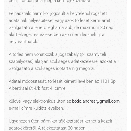
belül, írásban adja meg a kért tájékoztatást.
Felhasználó bármikor jogosult a helytelenül rögzített
adatainak helyesbítését vagy azok törlését kérni, amit
Szolgáltató a lehető leghamarabb, de maximum 30 nap
alatt elvégez és ez esetben azon nem lesznek újra
helyreállíthatók.
A törlés nem vonatkozik a jogszabály (pl. számviteli
szabályozás) alapján szükséges adatkezelésre, azokat a
Szolgáltató a szükséges időtartamig megőrzi.
Adatai módosítását, törlését kérheti levélben az 1101 Bp.
Albertirsai út 4/b fszt 4. címre
küldve, vagy elektronikus úton az
bodo.andrea@gmail.com
e-mail címre küldött levélben.
Ugyanezen úton bármikor tájékoztatást kérhet a kezelt
adatok köréről. A tájékoztatást 30 napon