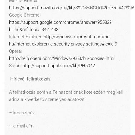
Mozilla Firefox:
https://support.mozilla.org/hu/kb/S%C3%BCtik%20kezel%C3%A
Google Chrome:
https://support.google.com/chrome/answer/95582?
hl=hu&ref_topic=3421433
Internet Explorer:
http://windows.microsoft.com/hu-
hu/internet-explorer/ie-security-privacy-settings#ie=ie-9
Opera:
http://help.opera.com/Windows/9.63/hu/cookies.html
Safari:
http://support.apple.com/kb/PH5042
Hírlevél feliratkozás
A feliratkozás során a Felhasználónak kötelezően meg kell
adnia a következő személyes adatokat:
– keresztnév
– e-mail cím