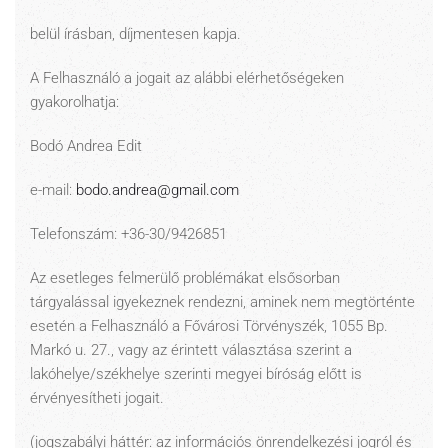
belül írásban, díjmentesen kapja.
A Felhasználó a jogait az alábbi elérhetőségeken
gyakorolhatja:
Bodó Andrea Edit
e-mail:
bodo.andrea@gmail.com
Telefonszám: +36-30/9426851
Az esetleges felmerülő problémákat elsősorban
tárgyalással igyekeznek rendezni, aminek nem megtörténte
esetén a Felhasználó a Fővárosi Törvényszék, 1055 Bp.
Markó u. 27., vagy az érintett választása szerint a
lakóhelye/székhelye szerinti megyei bíróság előtt is
érvényesítheti jogait.
(jogszabályi háttér: az információs önrendelkezési jogról és