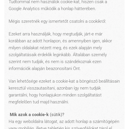
Tudtommal nem használok cookie-kat, hiszen csak a
Google Analytics működik a honlap hátterében.
Mégis szeretnék egy ismertetőt csatolni a cookikról:
Ezeket arra használják, hogy megtudják, járt-e már
korábban az adott honlapon, és amennyiben igen, akkor
milyen oldalakat nézett meg, és ezek alapján mely
szolgáltatásaik érdeklik leginkább. Általában személy
szerint nem tudják, és nem is szándékoznak ezen
információk alapján beazonosítani Önt.
Van lehetősége ezeket a cookie-kat a böngésző beállításain
keresztül visszautasítani, azonban így nem tudják
garantálni, hogy honlapjukon minden szolgáltatást
megfelelően tud majd használni.
Mik azok a cookie-k
(sütik)?
Ha egy weboldalra látogat, az adott honlap a számítógépén
vagy mobilján, illetve tabletjén kis szövegfájlokat tárol el.