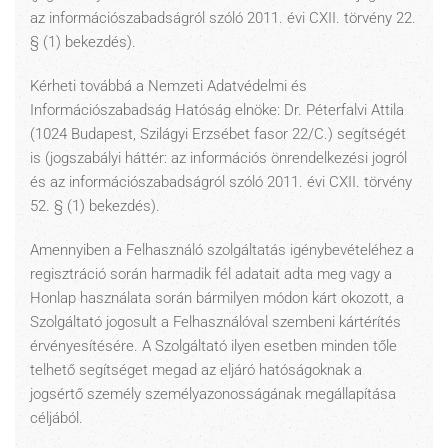
az információszabadságról szóló 2011. évi CXII. törvény 22.
§ (1) bekezdés).
Kérheti továbbá a Nemzeti Adatvédelmi és
Információszabadság Hatóság elnöke: Dr. Péterfalvi Attila
(1024 Budapest, Szilágyi Erzsébet fasor 22/C.) segítségét
is (jogszabályi háttér: az információs önrendelkezési jogról
és az információszabadságról szóló 2011. évi CXII. törvény
52. § (1) bekezdés).
Amennyiben a Felhasználó szolgáltatás igénybevételéhez a
regisztráció során harmadik fél adatait adta meg vagy a
Honlap használata során bármilyen módon kárt okozott, a
Szolgáltató jogosult a Felhasználóval szembeni kártérítés
érvényesítésére. A Szolgáltató ilyen esetben minden tőle
telhető segítséget megad az eljáró hatóságoknak a
jogsértő személy személyazonosságának megállapítása
céljából.