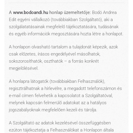
A
www.bodoandi.hu
honlap üzemeltetője:
Bodó Andrea
Edit egyéni vállalkozó (továbbiakban Szolgáltató), aki a
szolgálatatásainak megfelelő tájékoztatására, tudásának
és egyéb információk megosztására hozta létre a honlapot.
A honlapon olvasható tartalom a tulajdonát képezik, azok
csak előzetes, írásos engedélyével másolhatok,
sokszorosíthatók, oszthatók – a forrás konkrét
megjelölésével.
A honlapra látogatók (továbbiakban Felhasználók),
regisztrálhatnak a hírlevélre, a megadott telefonszámon és
e-mail címen felvehetik a kapcsolatot a Szolgáltatóval,
melynek kapcsán felmerülő adatokat az a hatályos
jogszabályoknak megfelelően kezeli és tárolja.
A Szolgáltató az adatok kezelésével összefüggésben
ezúton tájékoztatja a Felhasználókat a Honlapon általa