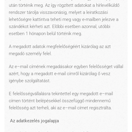
után történik meg. Az így rögzített adatokat a hírlevélküldő
rendszer tárolja visszavonásig, melyet a leiratkozási
lehetőségre kattintva teheti meg vagy e-mailben jelezve a
szándékot kérheti azt. Előbbi esetben azonnal, utóbbi
esetben 1 hónapon belül történik meg.
A megadott adatok megfelelőségéért kizárólag az azt
megadó személy felel.
Az e–mail címének megadásakor egyben felelősséget vállal
azért, hogy a megadott e-mail címről kizárólag ő vesz
igénybe szolgáltatást.
E felelősségvállalásra tekintettel egy megadott e–mail
címen történt belépésekkel összefüggő mindennemű
felelősség azt terheli, aki az e–mail címet regisztrálta.
Az adatkezelés jogalapja