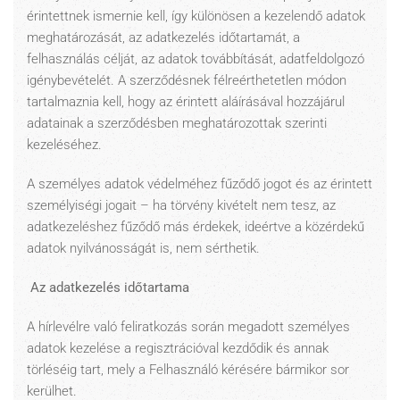
érintettnek ismernie kell, így különösen a kezelendő adatok
meghatározását, az adatkezelés időtartamát, a
felhasználás célját, az adatok továbbítását, adatfeldolgozó
igénybevételét. A szerződésnek félreérthetetlen módon
tartalmaznia kell, hogy az érintett aláírásával hozzájárul
adatainak a szerződésben meghatározottak szerinti
kezeléséhez.
A személyes adatok védelméhez fűződő jogot és az érintett
személyiségi jogait – ha törvény kivételt nem tesz, az
adatkezeléshez fűződő más érdekek, ideértve a közérdekű
adatok nyilvánosságát is, nem sérthetik.
Az adatkezelés időtartama
A hírlevélre való feliratkozás során megadott személyes
adatok kezelése a regisztrációval kezdődik és annak
törléséig tart, mely a Felhasználó kérésére bármikor sor
kerülhet.