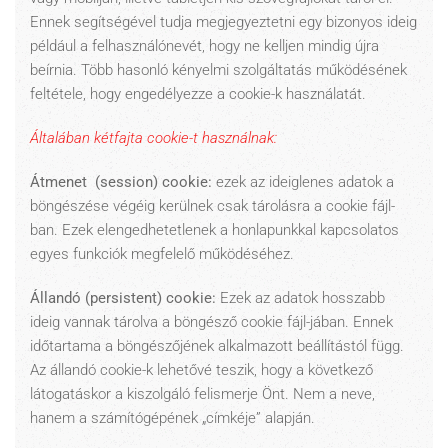
Ennek segítségével tudja megjegyeztetni egy bizonyos ideig
például a felhasználónevét, hogy ne kelljen mindig újra
beírnia. Több hasonló kényelmi szolgáltatás működésének
feltétele, hogy engedélyezze a cookie-k használatát.
Általában kétfajta cookie-t használnak:
Átmenet (session) cookie:
ezek az ideiglenes adatok a
böngészése végéig kerülnek csak tárolásra a cookie fájl-
ban. Ezek elengedhetetlenek a honlapunkkal kapcsolatos
egyes funkciók megfelelő működéséhez.
Állandó (persistent) cookie:
Ezek az adatok hosszabb
ideig vannak tárolva a böngésző cookie fájl-jában. Ennek
időtartama a böngészőjének alkalmazott beállítástól függ.
Az állandó cookie-k lehetővé teszik, hogy a következő
látogatáskor a kiszolgáló felismerje Önt. Nem a neve,
hanem a számítógépének „címkéje” alapján.