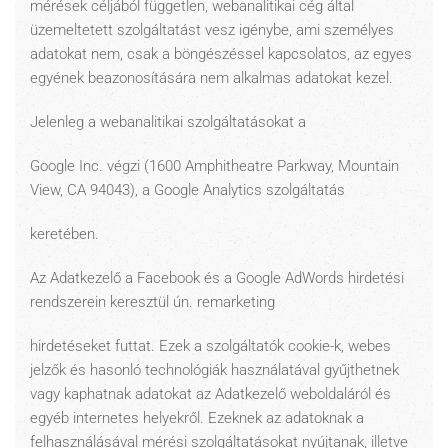
mérések céljából független, webanalitikai cég által
üzemeltetett szolgáltatást vesz igénybe, ami személyes
adatokat nem, csak a böngészéssel kapcsolatos, az egyes
egyének beazonosítására nem alkalmas adatokat kezel.
Jelenleg a webanalitikai szolgáltatásokat a
Google Inc. végzi (1600 Amphitheatre Parkway, Mountain
View, CA 94043), a Google Analytics szolgáltatás
keretében.
Az Adatkezelő a Facebook és a Google AdWords hirdetési
rendszerein keresztül ún. remarketing
hirdetéseket futtat. Ezek a szolgáltatók cookie-k, webes
jelzők és hasonló technológiák használatával gyűjthetnek
vagy kaphatnak adatokat az Adatkezelő weboldaláról és
egyéb internetes helyekről. Ezeknek az adatoknak a
felhasználásával mérési szolgáltatásokat nyújtanak, illetve