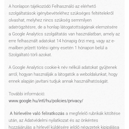
A honlapon tájékozódó Felhasználó az elérhető
szolgáltatások igénybevételéhez szükséges feltételekről
olvashat, melyhez nincs szükség semmilyen
adatrögzítésre, de a honlap látogatottságának elemzésére
a Google Analytics szolgáltatás van használatban, amely az
erre felhasznált adatokat 14 hónapig őrzi meg, vagy az e-
mailben jelzett törlési igény esetén 1 hónapon belül a
Szolgáltató törli azokat.
A Google Analytics cookie-k név nélküli adatokat gyűjtenek
arról, hogyan használják a látogatók a weboldalunkat, hogy
ennek alapján javítani tudjuk annak használhatóságát.
További információ:
www.google.hu/intl/hu/policies/privacy/
A hírlevélre való feliratkozás
a megfelelő rubrikák kitöltése
után, az Adatvédelmi nyilatkozat és az önkéntes
hozzájárulás a hírlevél küldésére jelölő négyzetek kipipálása