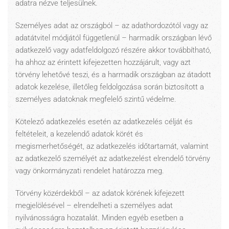
adatra nézve teljesülnek.
Személyes adat az országból – az adathordozótól vagy az
adatátvitel módjától függetlenül – harmadik országban lévő
adatkezelő vagy adatfeldolgozó részére akkor továbbítható,
ha ahhoz az érintett kifejezetten hozzájárult, vagy azt
törvény lehetővé teszi, és a harmadik országban az átadott
adatok kezelése, illetőleg feldolgozása során biztosított a
személyes adatoknak megfelelő szintű védelme.
Kötelező adatkezelés esetén az adatkezelés célját és
feltételeit, a kezelendő adatok körét és
megismerhetőségét, az adatkezelés időtartamát, valamint
az adatkezelő személyét az adatkezelést elrendelő törvény
vagy önkormányzati rendelet határozza meg.
Törvény közérdekből – az adatok körének kifejezett
megjelölésével – elrendelheti a személyes adat
nyilvánosságra hozatalát. Minden egyéb esetben a